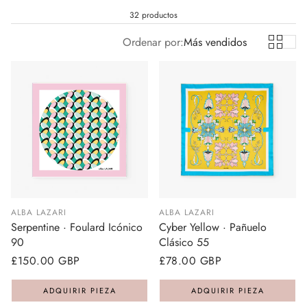
32 productos
Ordenar por:
Más vendidos
ALBA LAZARI
ALBA LAZARI
Serpentine · Foulard Icónico
Cyber Yellow · Pañuelo
90
Clásico 55
Precio
£150.00 GBP
Precio
£78.00 GBP
regular
regular
ADQUIRIR PIEZA
ADQUIRIR PIEZA