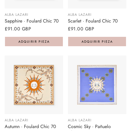
ALBA LAZARI
ALBA LAZARI
Sapphire · Foulard Chic 70
Scarlet · Foulard Chic 70
Precio
£91.00 GBP
Precio
£91.00 GBP
regular
regular
ADQUIRIR PIEZA
ADQUIRIR PIEZA
ALBA LAZARI
ALBA LAZARI
Autumn · Foulard Chic 70
Cosmic Sky · Pañuelo