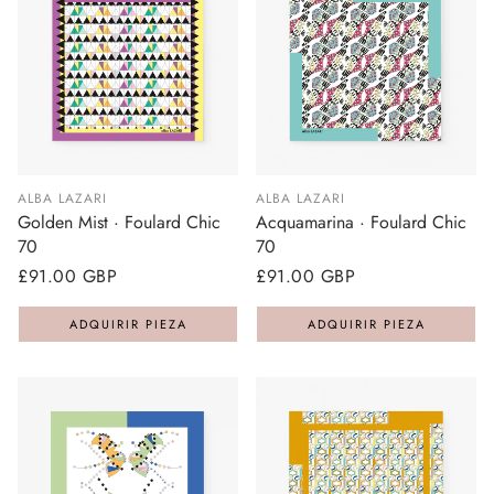
ALBA LAZARI
ALBA LAZARI
Golden Mist · Foulard Chic
Acquamarina · Foulard Chic
70
70
Precio
£91.00 GBP
Precio
£91.00 GBP
regular
regular
ADQUIRIR PIEZA
ADQUIRIR PIEZA