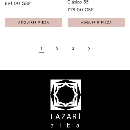
Clásico 55
Precio
£91.00 GBP
Precio
£78.00 GBP
regular
regular
ADQUIRIR PIEZA
ADQUIRIR PIEZA
1
2
3