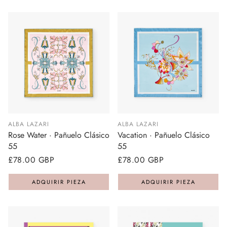
ALBA LAZARI
ALBA LAZARI
Rose Water · Pañuelo Clásico
Vacation · Pañuelo Clásico
55
55
Precio
£78.00 GBP
Precio
£78.00 GBP
regular
regular
ADQUIRIR PIEZA
ADQUIRIR PIEZA