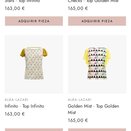
Stars · Top Infinito
Checks · Top Golden Mist
Precio
163,00 €
Precio
165,00 €
regular
regular
ADQUIRIR PIEZA
ADQUIRIR PIEZA
ALBA LAZARI
ALBA LAZARI
Infinito · Top Infinito
Golden Mist · Top Golden
Mist
Precio
163,00 €
Precio
165,00 €
regular
regular