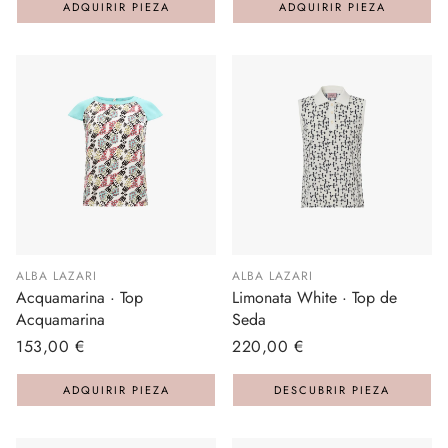
ADQUIRIR PIEZA
ADQUIRIR PIEZA
ALBA LAZARI
ALBA LAZARI
Acquamarina · Top
Limonata White · Top de
Acquamarina
Seda
Precio
153,00 €
Precio
220,00 €
regular
regular
ADQUIRIR PIEZA
DESCUBRIR PIEZA