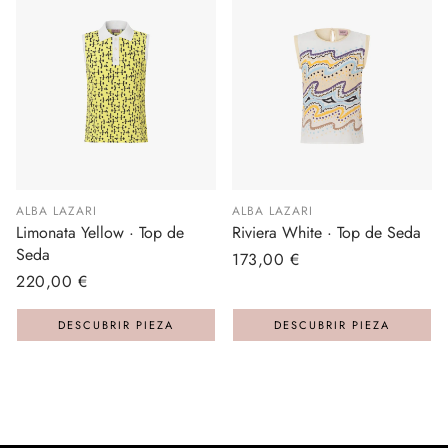
ALBA LAZARI
ALBA LAZARI
Limonata Yellow · Top de
Riviera White · Top de Seda
Seda
Precio
173,00 €
Precio
220,00 €
regular
regular
DESCUBRIR PIEZA
DESCUBRIR PIEZA