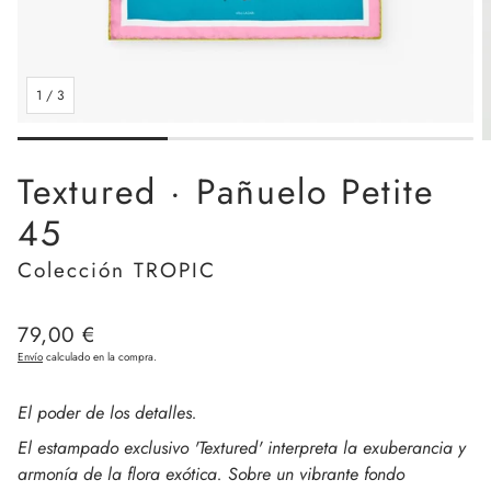
1
/
3
Textured · Pañuelo Petite
45
Colección TROPIC
Precio
79,00 €
regular
Envío
calculado en la compra.
El poder de los detalles.
El estampado exclusivo 'Textured' interpreta la exuberancia y
armonía de la flora exótica. Sobre un vibrante fondo