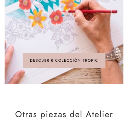
Aduanas:
Los aranceles de importación en territorios
tacto impecable y una durabilidad excepcional.
especiales o fuera de la UE corresponden al destinatario.
Seda con raíces
Para información detallada sobre tarifas, consultar la
Las piezas cobran vida en Macclesfield (Gran Bretaña), cuna
[
Política de envío
].
histórica de la manufactura de la seda. La producción se
confía a talleres especializados que entrelazan un profundo
legado artesanal con la vanguardia de la impresión digital,
logrando que el tejido rinda el máximo tributo a la obra
original.
DESCUBRIR COLECCIÓN TROPIC
Otras piezas del Atelier