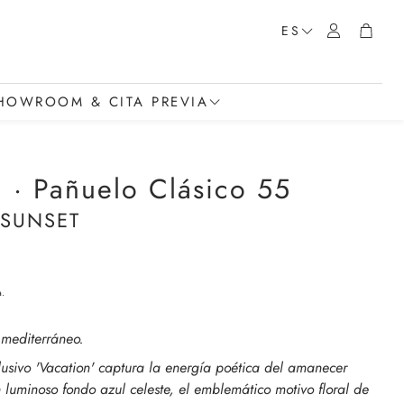
Cuenta
Carrit
ES
HOWROOM & CITA PREVIA
El Showroom
n · Pañuelo Clásico 55
Reservar Cita Previa (Showroom)
 SUNSET
Contacto General
a.
l mediterráneo.
usivo 'Vacation' captura la energía poética del amanecer
n luminoso fondo azul celeste, el emblemático motivo floral de