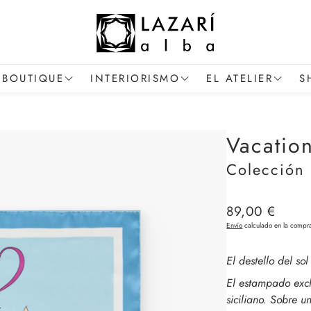
BOUTIQUE
INTERIORISMO
EL ATELIER
S
Mujer
Proyectos y Textiles (B2B / Interioristas)
La Autora
Vacatio
Hombre
Cápsula Deco (Cojines)
El Proceso Artesanal
Colección
Bolsos de Autor
Las Colecciones
El Arte de Regalar
Precio
89,00 €
regular
Envío
calculado en la compr
El destello del so
El estampado excl
siciliano. Sobre u